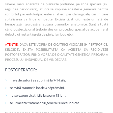
severe, mari, aderente de planurile profunde, pe zone speciale (ex.
regiunea perioculara), atunci se impune anestezie generală pentru
confortul pacientului/pacientei și al echipei chirurgicale, caz în care
spitalizarea va fi de o noapte. Excizia cicatricilor este urmată de
hemostază riguroasă și sutura planurilor anatomice. Sunt situații
când postexcizional trebuie ales un procedeu special de acoperire al
defectului restant (grefă de piele, lambou etc).
ATENȚIE:
DACĂ ESTE VORBA DE CICATRICI VICIOASE (HIPERTROFICE,
KELOIDE), EXISTĂ POSIBILITATEA CA ACESTEA SĂ RECIDIVEZE
POSTOPERATOR, FIIND VORBA DE O CALITATE GENETICĂ PRECARĂ A
PROCESULUI INDIVIDUAL DE VINDECARE.
POSTOPERATOR:
firele de sutură se suprimă la 7-14 zile,
se evită traumele locale 4 săptămâni,
nu se expun cicatricile la soare 18 luni,
se urmează tratamentul general și local indicat.
După intervenție, sunt normale temporar: un oarecare disconfort