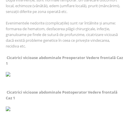
local, echimoze (vânătăi), edem (umflare locală), prurit (măncărimi),
senzații diferite pe zona operată etc.
Evenimentele nedorite (complicațiile) sunt rar întâlnite și anume:
formarea de hematom, desfacerea plăgii chirurgicale, infecție,
granuloame pe firele de sutură de profunzime, cicatrizare vicioasă
dacă există probleme genetice în ceea ce privește vindecarea,
recidiva etc.
Cicatrici vicioase abdominale Preoperator Vedere frontală Caz
1
Cicatrici vicioase abdominale Postoperator Vedere frontală
Caz 1