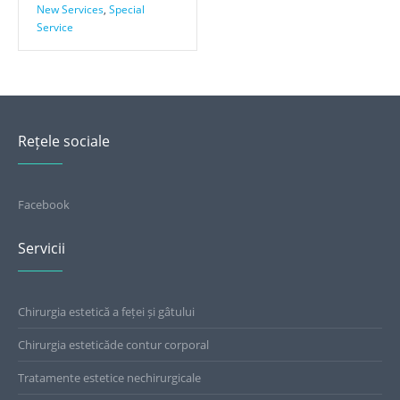
New Services
,
Special
Service
Rețele sociale
Facebook
Servicii
Chirurgia estetică a feței și gâtului
Chirurgia esteticăde contur corporal
Tratamente estetice nechirurgicale