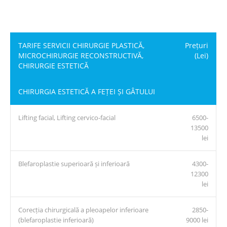
TARIFE SERVICII CHIRURGIE PLASTICĂ,
Prețuri
MICROCHIRURGIE RECONSTRUCTIVĂ,
(Lei)
CHIRURGIE ESTETICĂ
CHIRURGIA ESTETICĂ A FEȚEI ȘI GÂTULUI
Lifting facial, Lifting cervico-facial
6500-
13500
lei
Blefaroplastie superioară și inferioară
4300-
12300
lei
Corecția chirurgicală a pleoapelor inferioare
2850-
(blefaroplastie inferioară)
9000 lei