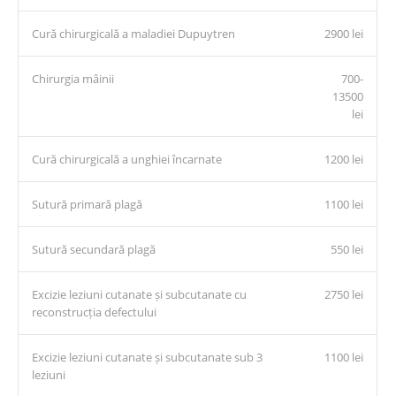
Cură chirurgicală a maladiei Dupuytren
2900 lei
Chirurgia mâinii
700-
13500
lei
Cură chirurgicală a unghiei încarnate
1200 lei
Sutură primară plagă
1100 lei
Sutură secundară plagă
550 lei
Excizie leziuni cutanate și subcutanate cu
2750 lei
reconstrucția defectului
Excizie leziuni cutanate și subcutanate sub 3
1100 lei
leziuni