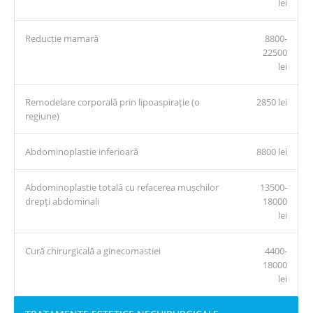
lei
Reducție mamară
8800-
22500
lei
Remodelare corporală prin lipoaspirație (o
2850 lei
regiune)
Abdominoplastie inferioară
8800 lei
Abdominoplastie totală cu refacerea mușchilor
13500-
drepți abdominali
18000
lei
Cură chirurgicală a ginecomastiei
4400-
18000
lei