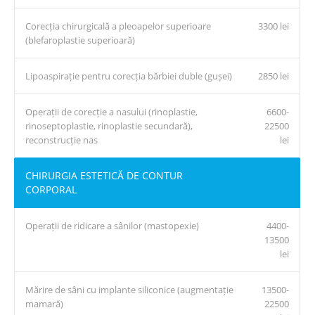
Corecția chirurgicală a pleoapelor superioare
3300 lei
(blefaroplastie superioară)
Lipoaspirație pentru corecția bărbiei duble (gușei)
2850 lei
Operații de corecție a nasului (rinoplastie,
6600-
rinoseptoplastie, rinoplastie secundară),
22500
reconstrucție nas
lei
CHIRURGIA ESTETICĂ DE CONTUR
CORPORAL
Operații de ridicare a sânilor (mastopexie)
4400-
13500
lei
Mărire de sâni cu implante siliconice (augmentație
13500-
mamară)
22500