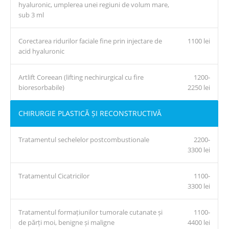
hyaluronic, umplerea unei regiuni de volum mare,
sub 3 ml
Corectarea ridurilor faciale fine prin injectare de
1100 lei
acid hyaluronic
Artlift Coreean (lifting nechirurgical cu fire
1200-
bioresorbabile)
2250 lei
CHIRURGIE PLASTICĂ ȘI RECONSTRUCTIVĂ
Tratamentul sechelelor postcombustionale
2200-
3300 lei
Tratamentul Cicatricilor
1100-
3300 lei
Tratamentul formațiunilor tumorale cutanate și
1100-
de părți moi, benigne și maligne
4400 lei