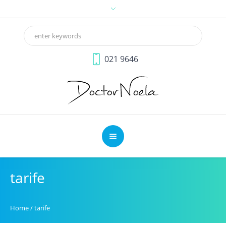
021 9646
tarife
Home
/
tarife