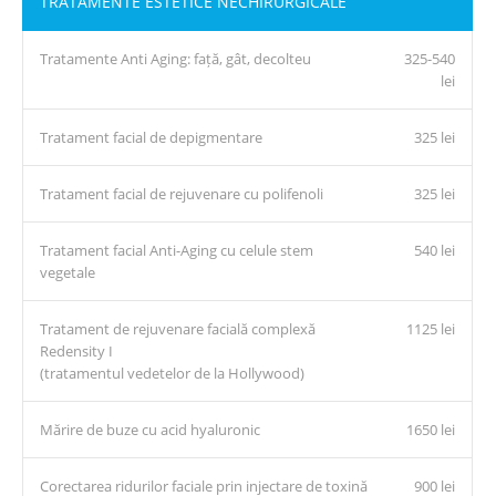
TRATAMENTE ESTETICE NECHIRURGICALE
Tratamente Anti Aging: față, gât, decolteu
325-540
lei
Tratament facial de depigmentare
325 lei
Tratament facial de rejuvenare cu polifenoli
325 lei
Tratament facial Anti-Aging cu celule stem
540 lei
vegetale
Tratament de rejuvenare facială complexă
1125 lei
Redensity I
(tratamentul vedetelor de la Hollywood)
Mărire de buze cu acid hyaluronic
1650 lei
Corectarea ridurilor faciale prin injectare de toxină
900 lei