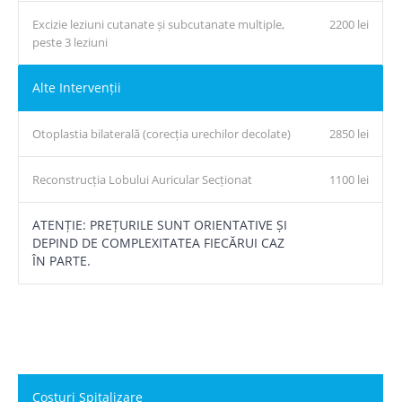
Excizie leziuni cutanate și subcutanate multiple,
2200 lei
peste 3 leziuni
Alte Intervenții
Otoplastia bilaterală (corecția urechilor decolate)
2850 lei
Reconstrucția Lobului Auricular Secționat
1100 lei
ATENȚIE: PREȚURILE SUNT ORIENTATIVE ȘI
DEPIND DE COMPLEXITATEA FIECĂRUI CAZ
ÎN PARTE.
Costuri Spitalizare