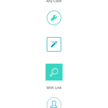
Any Color
With Link