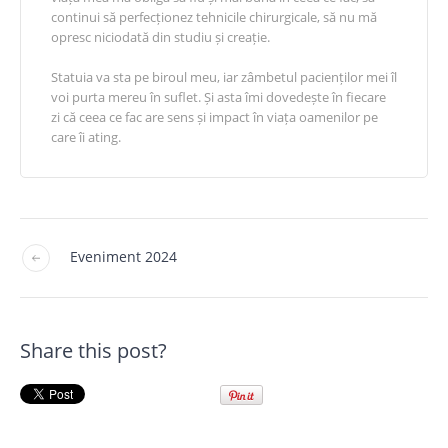
continui să perfecționez tehnicile chirurgicale, să nu mă
opresc niciodată din studiu și creație.
Statuia va sta pe biroul meu, iar zâmbetul pacienților mei îl
voi purta mereu în suflet. Și asta îmi dovedește în fiecare
zi că ceea ce fac are sens și impact în viața oamenilor pe
care îi ating.
Eveniment 2024
Share this post?