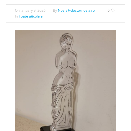
On
January 9, 2026
By
Noela@doctornoela.ro
0
In
Toate aticolele