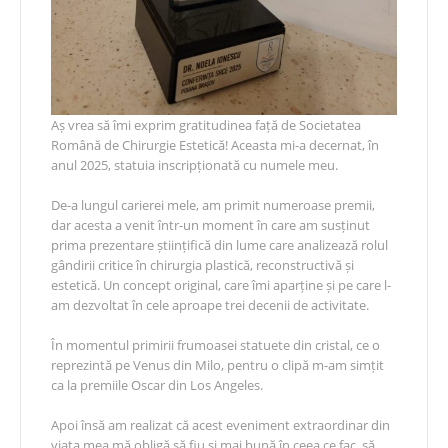
Aș vrea să îmi exprim gratitudinea față de Societatea
Română de Chirurgie Estetică! Aceasta mi-a decernat, în
anul 2025, statuia inscripționată cu numele meu.
De-a lungul carierei mele, am primit numeroase premii,
dar acesta a venit într-un moment în care am susținut
prima prezentare științifică din lume care analizează rolul
gândirii critice în chirurgia plastică, reconstructivă și
estetică. Un concept original, care îmi aparține și pe care l-
am dezvoltat în cele aproape trei decenii de activitate.
În momentul primirii frumoasei statuete din cristal, ce o
reprezintă pe Venus din Milo, pentru o clipă m-am simțit
ca la premiile Oscar din Los Angeles.
Apoi însă am realizat că acest eveniment extraordinar din
viața mea mă obligă să fiu și mai bună în ceea ce fac, să