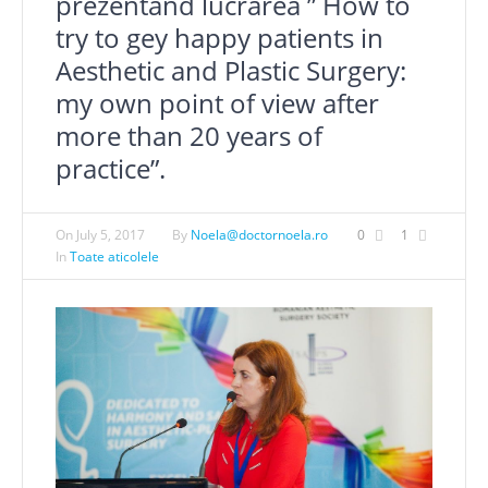
prezentand lucrarea ” How to
try to gey happy patients in
Aesthetic and Plastic Surgery:
my own point of view after
more than 20 years of
practice”.
On
July 5, 2017
By
Noela@doctornoela.ro
0
1
In
Toate aticolele